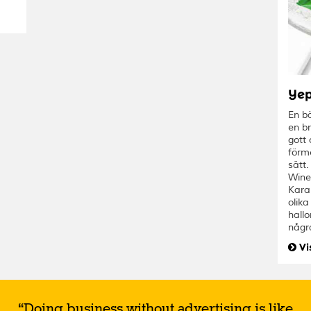
Ye
En b
en br
gott
förme
sätt.
Wine
Kara
olika
hallo
någr
Vi
“Doing business without advertising is like