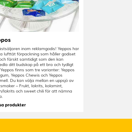
ppos
ästsäljaren inom reklamgodis! Yeppos har
a lufttät förpackning som håller godiset
 och färskt samtidigt som den kan
dla ditt budskap på ett bra och tydligt
 Yeppos finns som tre varianter: Yeppos
gum, Yeppos Chewis och Yeppos
mell. Du kan välja mellan en uppsjö av
 smaker – Frukt, lakrits, kolamint,
n/lakrits och sweet chili för att nämna
a.
sa produkter