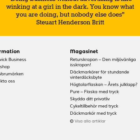
winking at a girl in the dark. You know what
you are doing, but nobody else does”
Steuart Henderson Britt
rmation
Magasinet
ick Business
Returskrapan – Den miljövänliga
isskrapan!
shop
Däckmarkörer för stundande
Varumärken
vinterdäcksbyte
kta oss
Högtalarflaskan – Årets julklapp?
Pure – Flaska med tryck
Skydda ditt privatliv
Cykeltillbehör med tryck
Däckmarkör med tryck
Visa alla artiklar