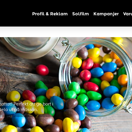
Profil & Reklam
Solfilm
Kampanjer
Var
ttat! Perfekt att ge bort i
 dela ut på mässan.