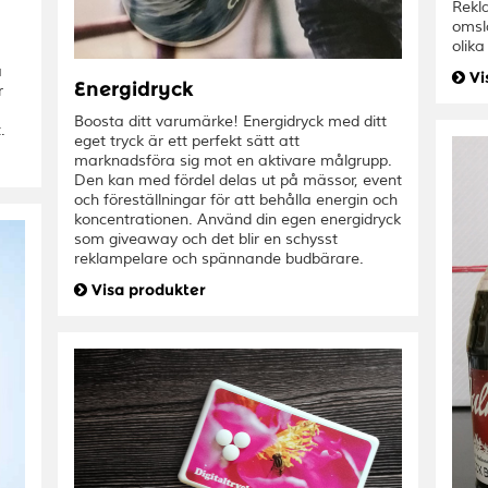
Rekl
omsla
olika
a
Vi
Energidryck
r
Boosta ditt varumärke! Energidryck med ditt
.
eget tryck är ett perfekt sätt att
marknadsföra sig mot en aktivare målgrupp.
Den kan med fördel delas ut på mässor, event
och föreställningar för att behålla energin och
koncentrationen. Använd din egen energidryck
som giveaway och det blir en schysst
reklampelare och spännande budbärare.
Visa produkter