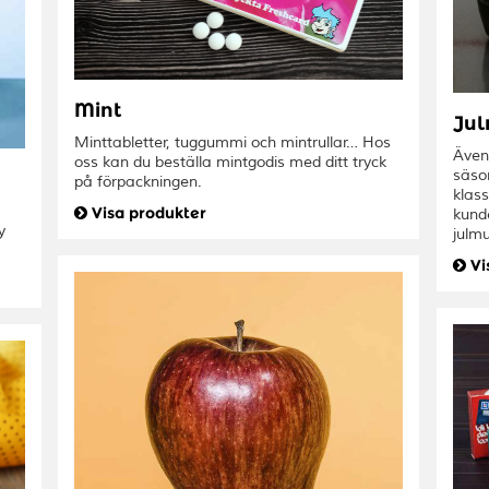
Mint
Jul
Minttabletter, tuggummi och mintrullar… Hos
Även
oss kan du beställa mintgodis med ditt tryck
säso
på förpackningen.
klass
Visa produkter
kunde
y
julmu
Vi