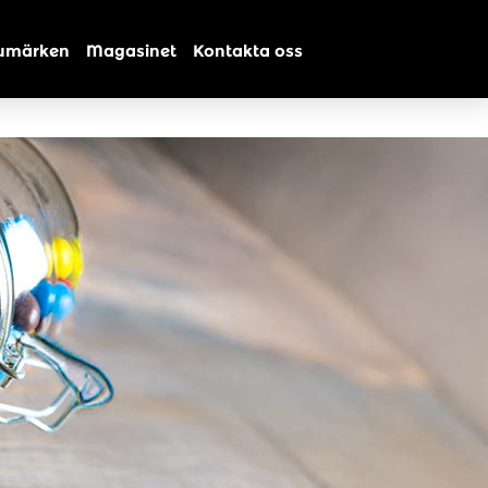
umärken
Magasinet
Kontakta oss